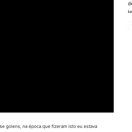
d
Lu
se golens, na época que fizeram isto eu estava