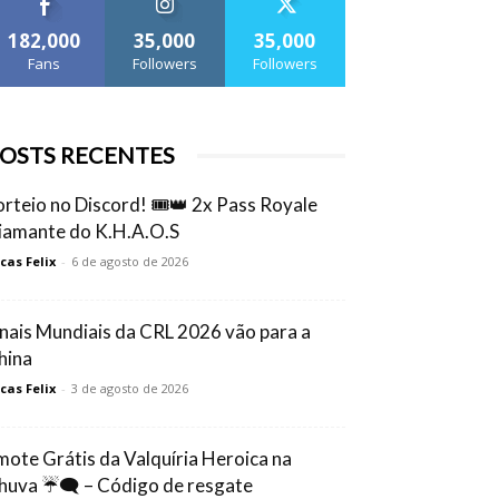
182,000
35,000
35,000
Fans
Followers
Followers
OSTS RECENTES
orteio no Discord! 🎟️👑 2x Pass Royale
iamante do K.H.A.O.S
cas Felix
-
6 de agosto de 2026
inais Mundiais da CRL 2026 vão para a
hina
cas Felix
-
3 de agosto de 2026
mote Grátis da Valquíria Heroica na
huva ☔🗨️ – Código de resgate