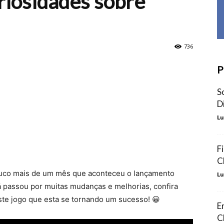
riosidades sobre
736
P
S
D
Lu
F
C
pouco mais de um mês que aconteceu o lançamento
Lu
 passou por muitas mudanças e melhorias, confira
te jogo que esta se tornando um sucesso! 😀
E
C