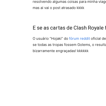
resolvendo algumas coisas para minha viage
mas ai vai o post atrasado kkkk
E se as cartas de Clash Royal
O usuário “Hojaki” do
fórum reddit
oficial d
se todas as tropas fossem Golems, o result
bizarramente engraçadas! kkkkkk