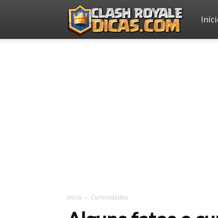
Iníc
Clash
Royale
Dicas
Início
Curiosidades