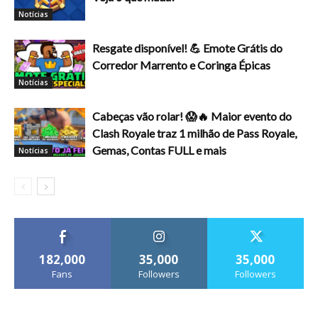
Notícias
Resgate disponível! 💪 Emote Grátis do
Corredor Marrento e Coringa Épicas
Notícias
Cabeças vão rolar! 😱🔥 Maior evento do
Clash Royale traz 1 milhão de Pass Royale,
Gemas, Contas FULL e mais
Notícias
182,000
35,000
35,000
Fans
Followers
Followers