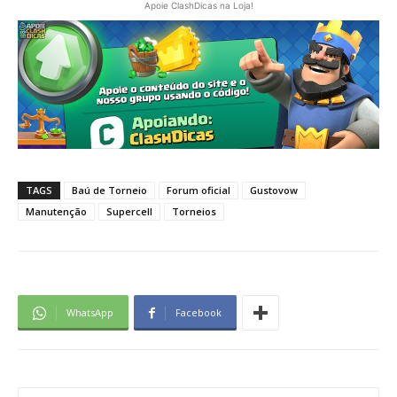
Apoie ClashDicas na Loja!
TAGS
Baú de Torneio
Forum oficial
Gustovow
Manutenção
Supercell
Torneios
WhatsApp
Facebook