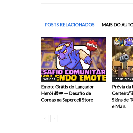
POSTS RELACIONADOS
MAIS DO AUT
Notícias
Sneak Peeks
Emote Grátis do Lançador
Prévia da
Herói 🎁👑 — Desafio de
Certeiro”
Coroas na Supercell Store
Skins de T
e Mais