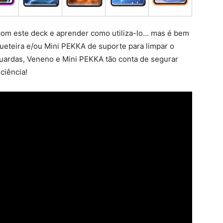
com este deck e aprender como utiliza-lo… mas é bem
ueteira e/ou Mini PEKKA de suporte para limpar o
Guardas, Veneno e Mini PEKKA tão conta de segurar
ciência!