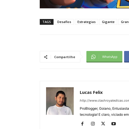
TAGS
Desafios
Estrategias
Gigante
Gran
WhatsApp
Compartilhe
Lucas Felix
http://www.clashroyaledicas.co
ProBlogger, Goiano, Entusiasta
tecnologia! E claro, viciado em