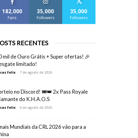
182,000
35,000
35,000
Fans
Followers
Followers
OSTS RECENTES
0 mil de Ouro Grátis + Super ofertas! 🎉
esgate limitado!
cas Felix
-
7 de agosto de 2026
orteio no Discord! 🎟️👑 2x Pass Royale
iamante do K.H.A.O.S
cas Felix
-
6 de agosto de 2026
inais Mundiais da CRL 2026 vão para a
hina