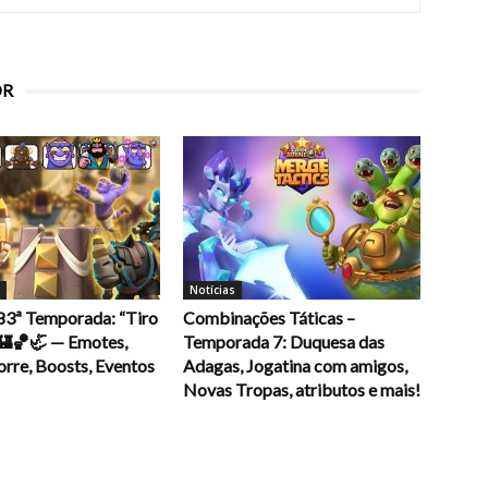
OR
Notícias
 83ª Temporada: “Tiro
Combinações Táticas –
 🏰🏀🦏 — Emotes,
Temporada 7: Duquesa das
orre, Boosts, Eventos
Adagas, Jogatina com amigos,
Novas Tropas, atributos e mais!