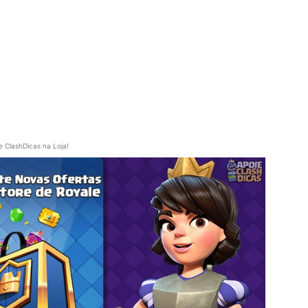
e ClashDicas na Loja!