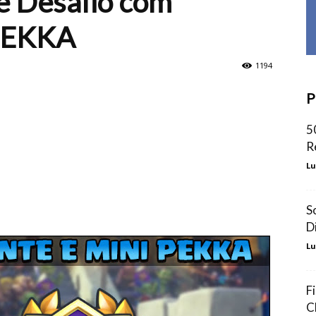
e Desafio com
 PEKKA
1194
P
5
R
Lu
S
D
Lu
F
C