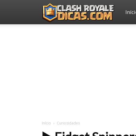
Iníc
Clash
Royale
Dicas
Início
Curiosidades