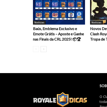
Notícias
Notícias
Baús, Emblema Exclusivo e
Novos Det
Emote Grátis – Aposte e Ganhe
Clash Roya
nas Finais da CRL 2025! 📦🏆
Tropa de 
SOB
O Cl
toda
Roya