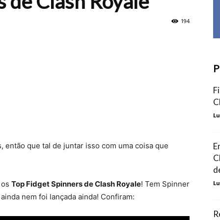
s de Clash Royale
194
P
F
C
Lu
 então que tal de juntar isso com uma coisa que
E
C
d
o os
Top Fidget Spinners de Clash Royale
! Tem Spinner
Lu
 ainda nem foi lançada ainda!
Confiram:
R