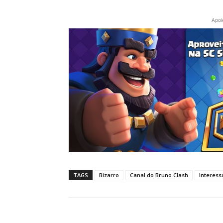
Apoi
TAGS
Bizarro
Canal do Bruno Clash
Interess