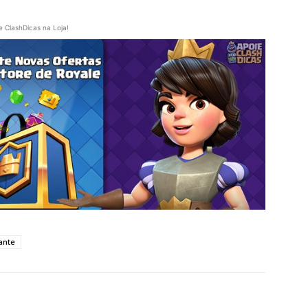
e ClashDicas na Loja!
ante