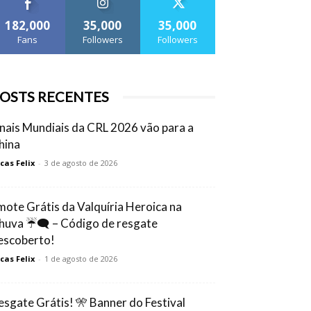
182,000
35,000
35,000
Fans
Followers
Followers
OSTS RECENTES
inais Mundiais da CRL 2026 vão para a
hina
cas Felix
-
3 de agosto de 2026
mote Grátis da Valquíria Heroica na
huva ☔🗨️ – Código de resgate
escoberto!
cas Felix
-
1 de agosto de 2026
esgate Grátis! 🎌 Banner do Festival