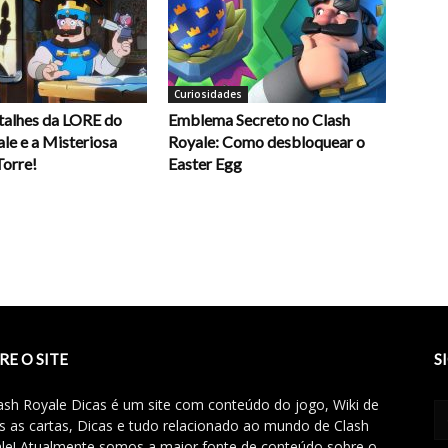
Curiosidades
alhes da LORE do
Emblema Secreto no Clash
le e a Misteriosa
Royale: Como desbloquear o
Torre!
Easter Egg
RE O SITE
S
ash Royale Dicas é um site com conteúdo do jogo, Wiki de
s as cartas, Dicas e tudo relacionado ao mundo de Clash
le! Atualmente somos a maior fonte de conteúdo sobre o