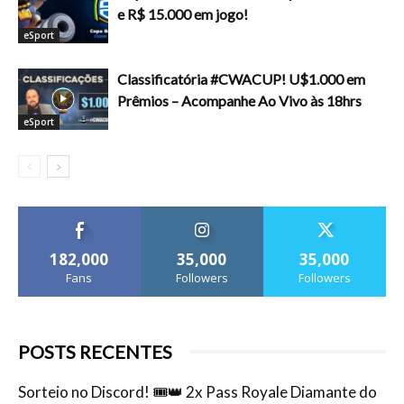
e R$ 15.000 em jogo!
eSport
Classificatória #CWACUP! U$1.000 em
Prêmios – Acompanhe Ao Vivo às 18hrs
eSport
182,000
35,000
35,000
Fans
Followers
Followers
POSTS RECENTES
Sorteio no Discord! 🎟️👑 2x Pass Royale Diamante do