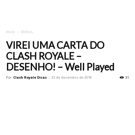
Início
Vídeos
VIREI UMA CARTA DO
CLASH ROYALE –
DESENHO! – Well Played
Por
Clash Royale Dicas
-
23 de dezembro de 2018
31