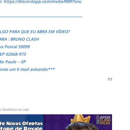
: https://discordapp.com/invite/R8RTsnu
—————————————————————
LGO PARA QUE EU ABRA EM VÍDEO?
ARA : BRUNO CLASH
xa Postal 59099
EP 02068-973
ão Paulo – SP
envie um E-mail avisando***
e ClashDicas na Loja!