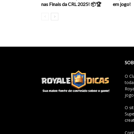
nas Finais da CRL 2025! 📦🏆
em jogo!
SOB
O Cl
toda
Roya
jogo
O si
Supe
crea
Cont