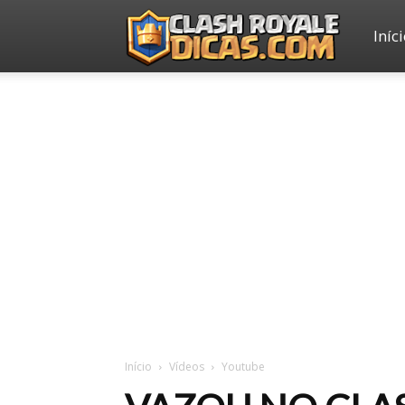
Iníc
Clash
Royale
Dicas
Início
Vídeos
Youtube