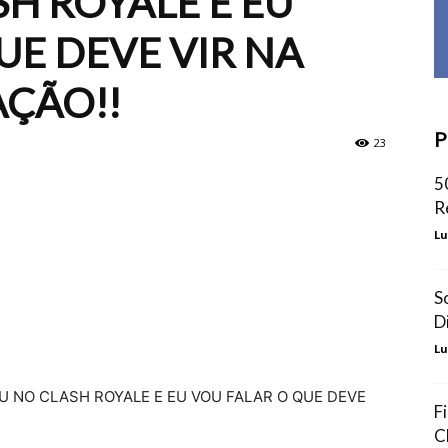
H ROYALE E EU
UE DEVE VIR NA
AÇÃO!!
P
23
5
R
Lu
S
D
Lu
AZOU NO CLASH ROYALE E EU VOU FALAR O QUE DEVE
F
C