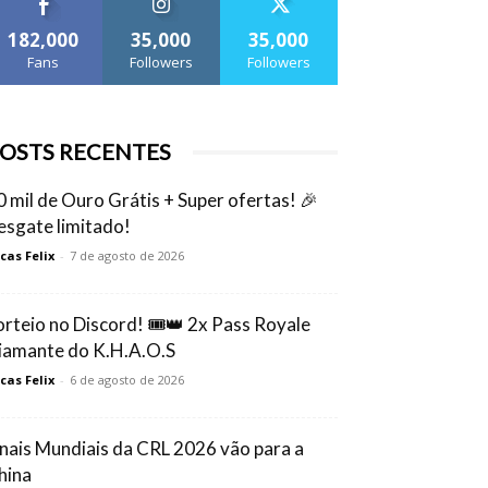
182,000
35,000
35,000
Fans
Followers
Followers
OSTS RECENTES
0 mil de Ouro Grátis + Super ofertas! 🎉
esgate limitado!
cas Felix
-
7 de agosto de 2026
orteio no Discord! 🎟️👑 2x Pass Royale
iamante do K.H.A.O.S
cas Felix
-
6 de agosto de 2026
inais Mundiais da CRL 2026 vão para a
hina