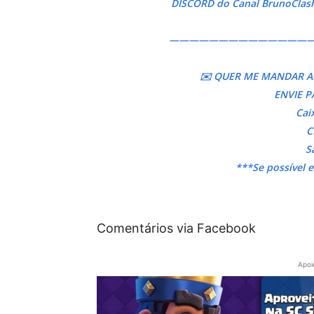
DISCORD do Canal BrunoClash
——————————————
✉️ QUER ME MANDAR A
ENVIE P
Cai
C
S
***Se possível 
Comentários via Facebook
Apoi