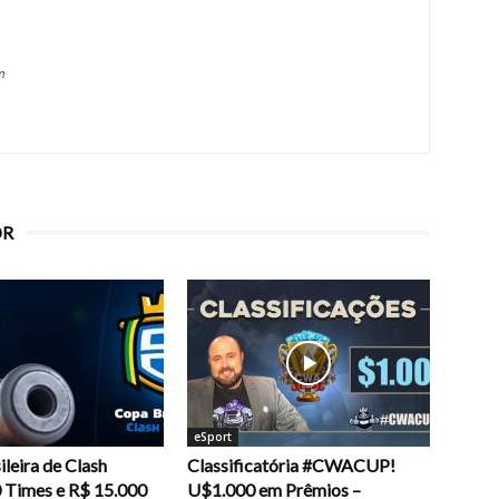
m
OR
eSport
leira de Clash
Classificatória #CWACUP!
0 Times e R$ 15.000
U$1.000 em Prêmios –