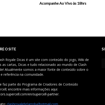
Acompanhe Ao Vivo às 18hrs
RE O SITE
S
ash Royale Dicas é um site com conteúdo do jogo, Wiki de
s as cartas, Dicas e tudo relacionado ao mundo de Clash
le! Atualmente somos a maior fonte de conteúdo sobre o
 e referência na comunidade.
te faz parte do Programa de Criadores de Conteúdo
rcell; encontre mais informações aqui:
tors.supercell.com/en/supercell-partner
.
ato:
clashroyalebr[arroba]hotmail.com