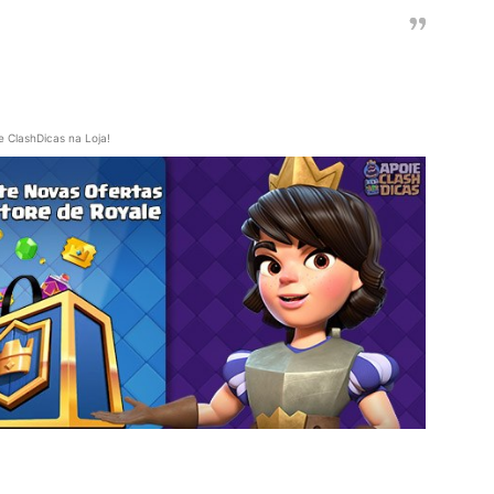
e ClashDicas na Loja!