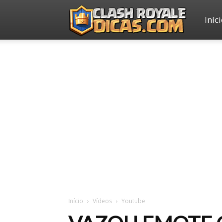
Iníc
Clash
Royale
Dicas
Início
Vídeos
Youtube