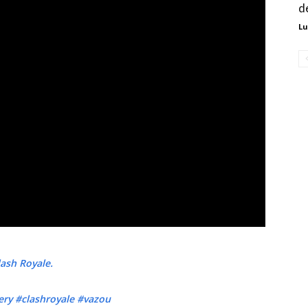
d
Lu
ash Royale.
ry #clashroyale #vazou