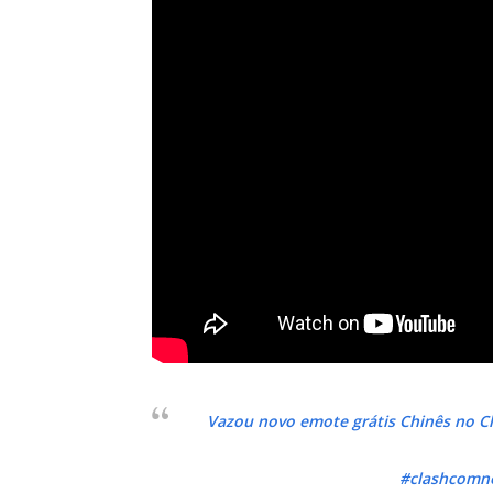
Vazou novo emote grátis Chinês no Cl
#clashcomne