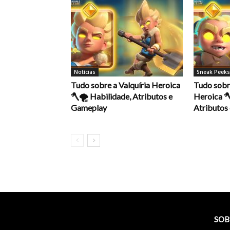
Notícias
Sneak Peeks
Tudo sobre a Valquíria Heroica
Tudo sobr
🪓🌪️ Habilidade, Atributos e
Heroica 
Gameplay
Atributos
SOB