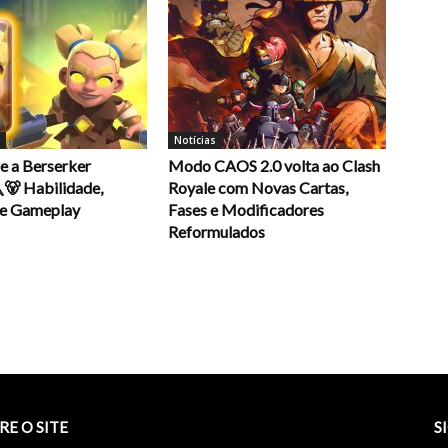
Notícias
e a Berserker
Modo CAOS 2.0 volta ao Clash
🐻 Habilidade,
Royale com Novas Cartas,
 e Gameplay
Fases e Modificadores
Reformulados
RE O SITE
S