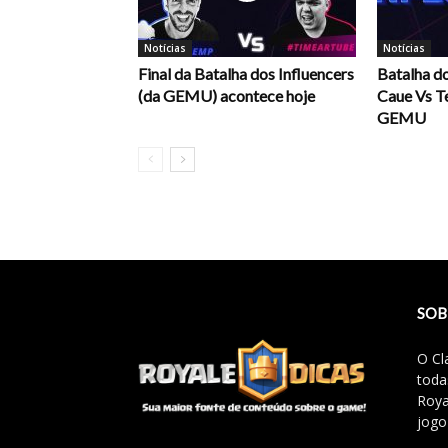
Notícias
Notícias
Final da Batalha dos Influencers
Batalha do
(da GEMU) acontece hoje
Caue Vs T
GEMU
SOB
O Cl
toda
Roya
jogo