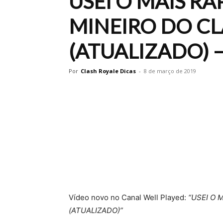
USEI O MAIS R
MINEIRO DO CL
(ATUALIZADO) – 
Por
Clash Royale Dicas
-
8 de março de 2019
Vídeo novo no Canal Well Played:
“USEI O 
(ATUALIZADO)”