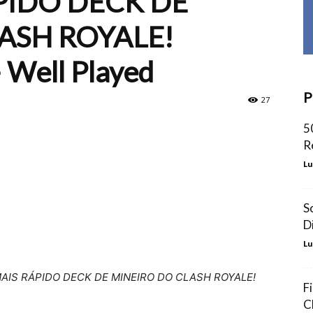
ÁPIDO DECK DE
ASH ROYALE!
Well Played
P
27
5
R
Lu
S
D
Lu
MAIS RÁPIDO DECK DE MINEIRO DO CLASH ROYALE!
F
C