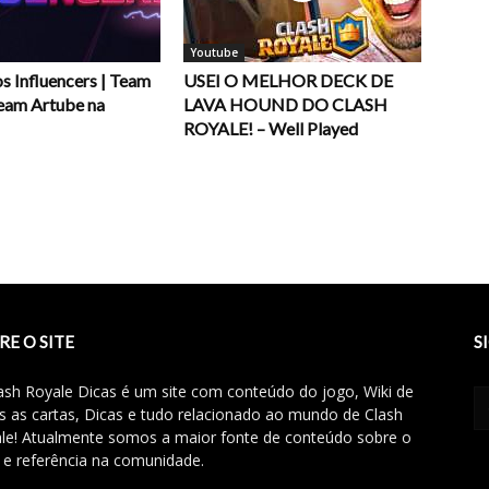
Youtube
s Influencers | Team
USEI O MELHOR DECK DE
eam Artube na
LAVA HOUND DO CLASH
ROYALE! – Well Played
RE O SITE
S
ash Royale Dicas é um site com conteúdo do jogo, Wiki de
s as cartas, Dicas e tudo relacionado ao mundo de Clash
le! Atualmente somos a maior fonte de conteúdo sobre o
 e referência na comunidade.