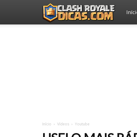
Iníc
Clash
Royale
Dicas
Início
Vídeos
Youtube