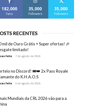
182,000
35,000
35,000
Fans
Followers
Followers
OSTS RECENTES
0 mil de Ouro Grátis + Super ofertas! 🎉
esgate limitado!
cas Felix
-
7 de agosto de 2026
orteio no Discord! 🎟️👑 2x Pass Royale
iamante do K.H.A.O.S
cas Felix
-
6 de agosto de 2026
inais Mundiais da CRL 2026 vão para a
hina