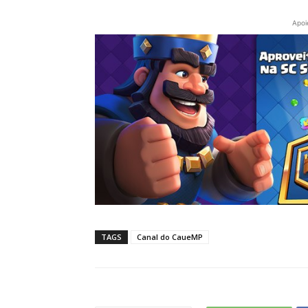
Apoi
TAGS
Canal do CaueMP