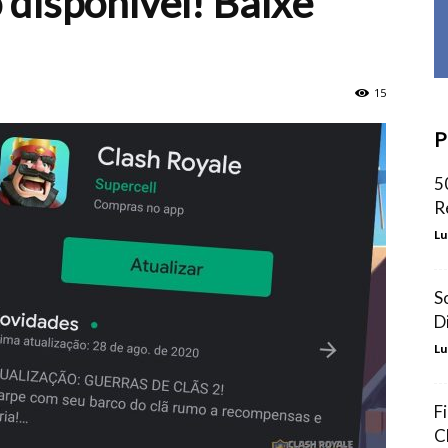
 disponível! Baixe
15
P
5
R
Lu
S
D
Lu
F
C