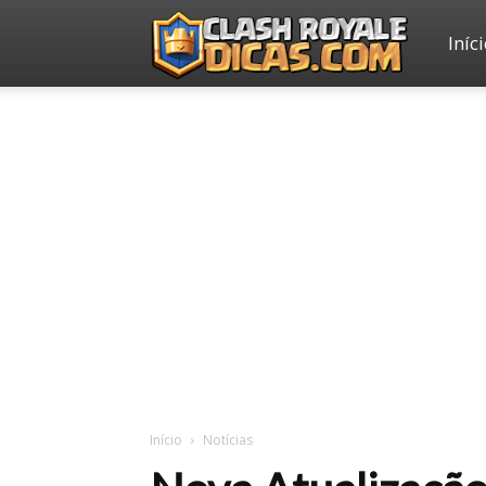
Iníc
Clash
Royale
Dicas
Início
Notícias