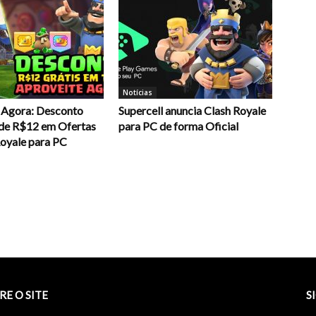
Notícias
 Agora: Desconto
Supercell anuncia Clash Royale
 de R$12 em Ofertas
para PC de forma Oficial
Royale para PC
RE O SITE
S