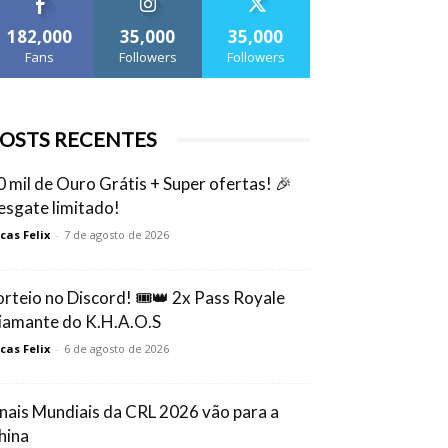
182,000
35,000
35,000
Fans
Followers
Followers
OSTS RECENTES
0 mil de Ouro Grátis + Super ofertas! 🎉
esgate limitado!
cas Felix
-
7 de agosto de 2026
orteio no Discord! 🎟️👑 2x Pass Royale
iamante do K.H.A.O.S
cas Felix
-
6 de agosto de 2026
inais Mundiais da CRL 2026 vão para a
hina