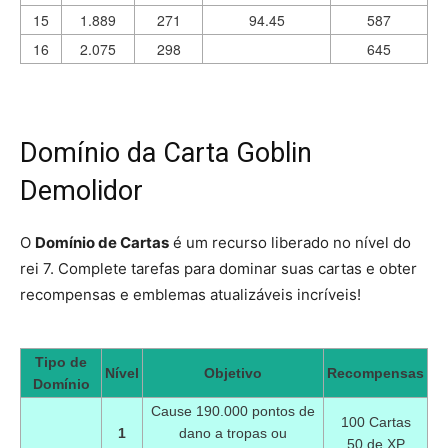
15
1.889
271
94.45
587
16
2.075
298
645
Domínio da Carta Goblin
Demolidor
O
Domínio de Cartas
é um recurso liberado no nível do
rei 7. Complete tarefas para dominar suas cartas e obter
recompensas e emblemas atualizáveis incríveis!
Tipo de
Nível
Objetivo
Recompensas
Domínio
Cause 190.000 pontos de
100 Cartas
1
dano a tropas ou
50 de XP