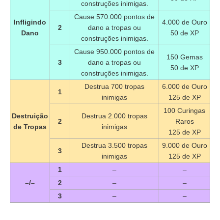
construções inimigas.
Cause 570.000 pontos de
Infligindo
4.000 de Ouro
2
dano a tropas ou
Dano
50 de XP
construções inimigas.
Cause 950.000 pontos de
150 Gemas
3
dano a tropas ou
50 de XP
construções inimigas.
Destrua 700 tropas
6.000 de Ouro
1
inimigas
125 de XP
100 Curingas
Destruição
Destrua 2.000 tropas
2
Raros
de Tropas
inimigas
125 de XP
Destrua 3.500 tropas
9.000 de Ouro
3
inimigas
125 de XP
1
–
–
–/–
2
–
–
3
–
–