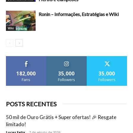
Ronin – Informações, Estratégias e Wiki
Wiki
182,000
35,000
35,000
Fans
Followers
Followers
POSTS RECENTES
50 mil de Ouro Grátis + Super ofertas! 🎉 Resgate
limitado!
Lucas Felix
-
7 de agosto de 2026