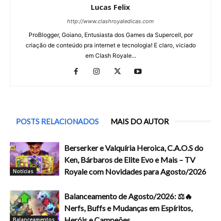
Lucas Felix
http://www.clashroyaledicas.com
ProBlogger, Goiano, Entusiasta dos Games da Supercell, por
criação de conteúdo pra internet e tecnologia! E claro, viciado
em Clash Royale...
POSTS RELACIONADOS
MAIS DO AUTOR
Berserker e Valquíria Heroica, C.A.O.S do
Ken, Bárbaros de Elite Evo e Mais – TV
Royale com Novidades para Agosto/2026
Notícias
Balanceamento de Agosto/2026: ⚖️🔥
Nerfs, Buffs e Mudanças em Espíritos,
Heróis e Campeões
Balanceamentos