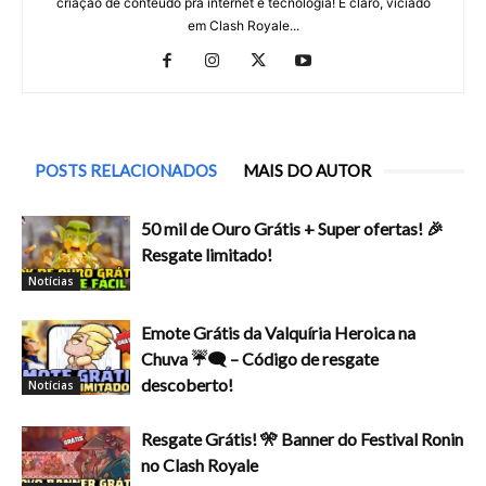
criação de conteúdo pra internet e tecnologia! E claro, viciado
em Clash Royale...
POSTS RELACIONADOS
MAIS DO AUTOR
50 mil de Ouro Grátis + Super ofertas! 🎉
Resgate limitado!
Notícias
Emote Grátis da Valquíria Heroica na
Chuva ☔🗨️ – Código de resgate
descoberto!
Notícias
Resgate Grátis! 🎌 Banner do Festival Ronin
no Clash Royale