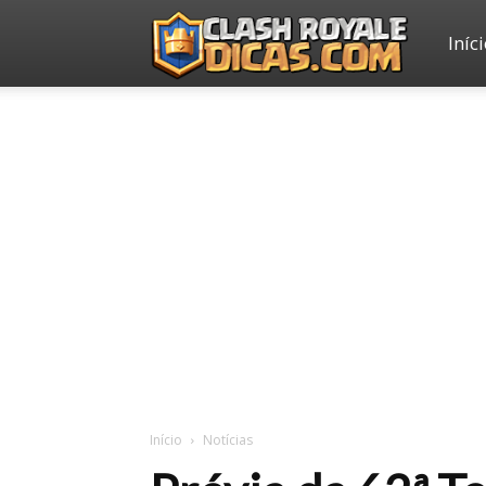
Iníc
Clash
Royale
Dicas
Início
Notícias