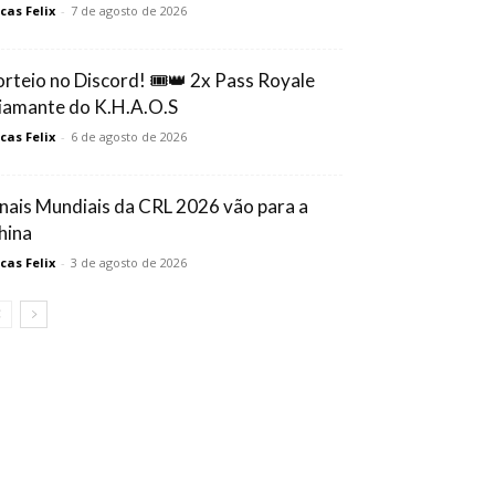
cas Felix
-
7 de agosto de 2026
orteio no Discord! 🎟️👑 2x Pass Royale
iamante do K.H.A.O.S
cas Felix
-
6 de agosto de 2026
inais Mundiais da CRL 2026 vão para a
hina
cas Felix
-
3 de agosto de 2026