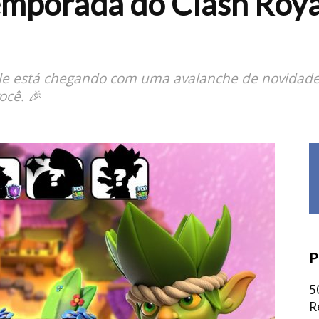
emporada do Clash Roya
le está chegando com uma avalanche de novidades
ocê. 🎉
P
5
R