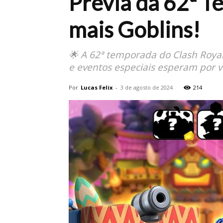
Prévia da 62ª T
mais Goblins!
🌟 A 62ª temporada do Clash Roya
e eventos especiais esperam por v
Por
Lucas Felix
-
3 de agosto de 2024
214