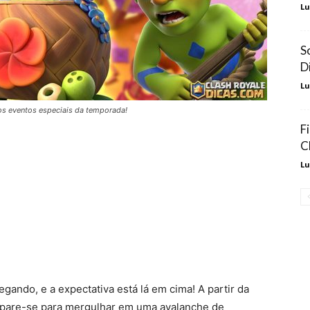
Lu
S
D
Lu
os eventos especiais da temporada!
F
C
Lu
gando, e a expectativa está lá em cima! A partir da
repare-se para mergulhar em uma avalanche de