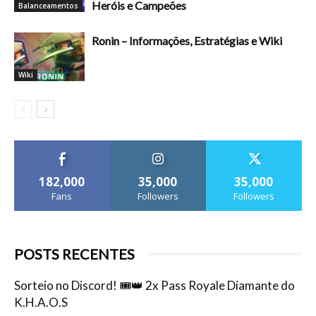
Heróis e Campeões
Balanceamentos
Ronin – Informações, Estratégias e Wiki
Wiki
182,000
35,000
35,000
Fans
Followers
Followers
POSTS RECENTES
Sorteio no Discord! 🎟️👑 2x Pass Royale Diamante do
K.H.A.O.S