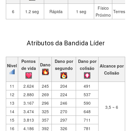
Físico
6
1.2 seg
Rápida
1 seg
Terrestre
Próximo
Atributos da Bandida Líder
Pontos
Dano por
Dano por
Dano
Nível
Alcance por
de vida
segundo
colisão
Colisão
11
2.624
245
204
491
12
2.880
269
224
537
13
3.167
296
246
590
3,5 ~ 6
14
3.474
325
270
648
15
3.813
357
297
711
16
4.186
392
326
781