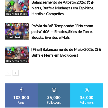
Balanceamento de Agosto/2026: ⚖️🔥
Nerfs, Buffs e Mudanças em Espíritos,
Heróis e Campeões
Balanceamentos
Prévia da 84ª Temporada: “Frio como
pedra” ❄️🏹 — Emotes, Skins de Torre,
Boosts, Eventos e Mais
Sneak Peeks
[Final] Balanceamento de Maio/2026: ⚖️🔥
Buffs e Nerfs em Evoluções!
Balanceamentos
182,000
35,000
35,000
Fans
Followers
Followers