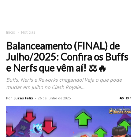
Início
Notícias
Balanceamento (FINAL) de
Julho/2025: Confira os Buffs
e Nerfs que vêm aí! ⚖️🔥
Buffs, Nerfs e Reworks chegando! Veja o que pode
mudar em julho no Clash Royale...
Por
Lucas Felix
-
26 de junho de 2025
197