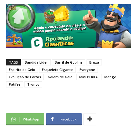
TAGS
Bandida Líder
Barril de Goblins
Bruxa
Espirito de Gelo
Esqueleto Gigante
Everyone
Evolução de Cartas
Golem de Gelo
Mini PEKKA
Monge
Patifes
Tronco
WhatsApp
Facebook