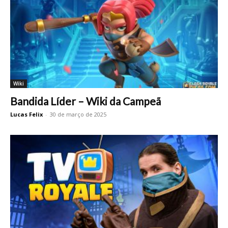
Wiki
Bandida Líder – Wiki da Campeã
Lucas Felix
-
30 de março de 2025