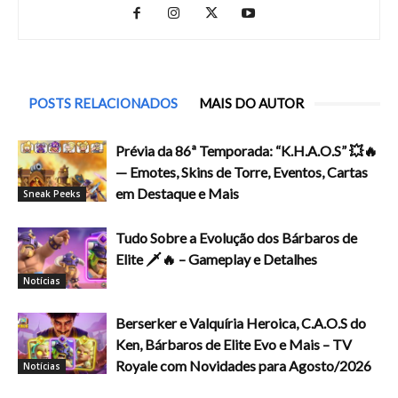
POSTS RELACIONADOS
MAIS DO AUTOR
Prévia da 86ª Temporada: “K.H.A.O.S” 💥🔥
— Emotes, Skins de Torre, Eventos, Cartas
em Destaque e Mais
Sneak Peeks
Tudo Sobre a Evolução dos Bárbaros de
Elite 🗡️🔥 – Gameplay e Detalhes
Notícias
Berserker e Valquíria Heroica, C.A.O.S do
Ken, Bárbaros de Elite Evo e Mais – TV
Royale com Novidades para Agosto/2026
Notícias