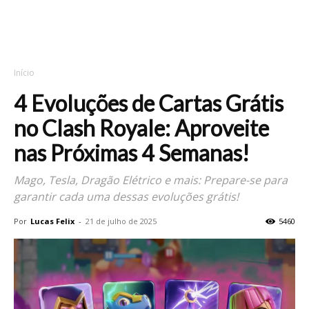
Início
4 Evoluções de Cartas Grátis
no Clash Royale: Aproveite
nas Próximas 4 Semanas!
Mago, Tesla, Dragão Elétrico e mais: Prepare-se para
garantir cada uma dessas evoluções grátis!
Por
Lucas Felix
-
21 de julho de 2025
5460