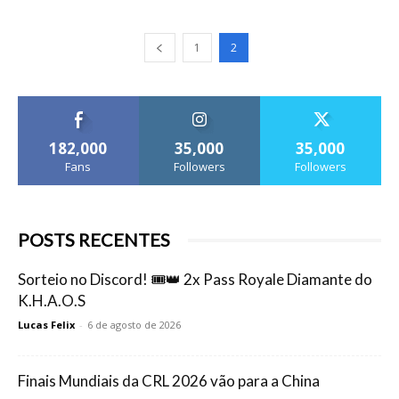
1
2
182,000
35,000
35,000
Fans
Followers
Followers
POSTS RECENTES
Sorteio no Discord! 🎟️👑 2x Pass Royale Diamante do
K.H.A.O.S
Lucas Felix
-
6 de agosto de 2026
Finais Mundiais da CRL 2026 vão para a China