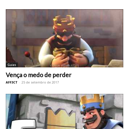
Guias
Vença o medo de perder
AFF3CT
-
25 de setembro de 2017