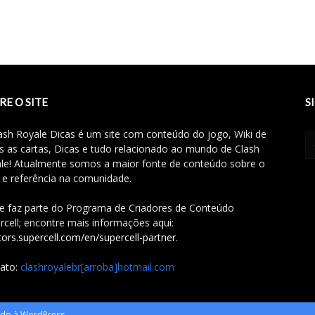
RE O SITE
S
ash Royale Dicas é um site com conteúdo do jogo, Wiki de
s as cartas, Dicas e tudo relacionado ao mundo de Clash
le! Atualmente somos a maior fonte de conteúdo sobre o
 e referência na comunidade.
te faz parte do Programa de Criadores de Conteúdo
rcell; encontre mais informações aqui:
tors.supercell.com/en/supercell-partner
.
ato:
clashroyalebr[arroba]hotmail.com
vido à WordPress