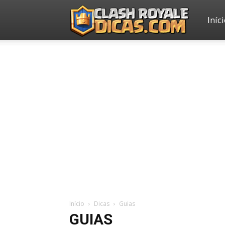
Iníc
Clash
Royale
Dicas
Início
Dicas
Guias
GUIAS