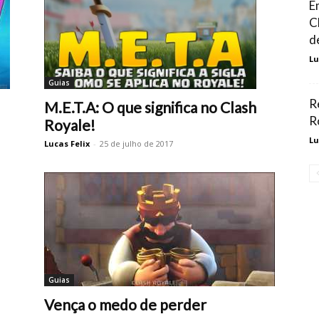
E
C
d
Lu
Guias
R
M.E.T.A: O que significa no Clash
R
Royale!
Lu
Lucas Felix
-
25 de julho de 2017
Guias
Vença o medo de perder