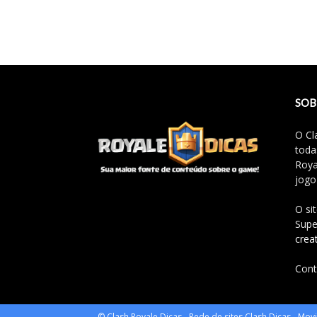
SOB
O Cl
toda
Roya
jogo
O si
Supe
crea
Cont
© Clash Royale Dicas - Rede de sites Clash Dicas - Mo