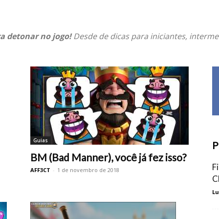
a detonar no jogo!
Desde de dicas para iniciantes, interme
Guias
P
BM (Bad Manner), você já fez isso?
F
AFF3CT
-
1 de novembro de 2018
C
Lu