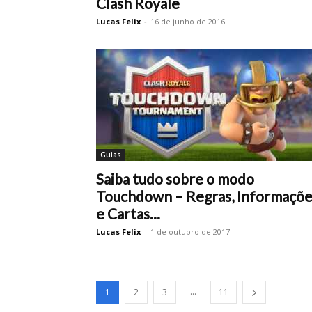
Clash Royale
Lucas Felix
-
16 de junho de 2016
Guias
Saiba tudo sobre o modo
Touchdown – Regras, Informaçõe
e Cartas...
Lucas Felix
-
1 de outubro de 2017
...
1
2
3
11