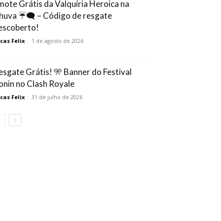
mote Grátis da Valquíria Heroica na
huva ☔🗨️ – Código de resgate
escoberto!
cas Felix
-
1 de agosto de 2026
esgate Grátis! 🎌 Banner do Festival
onin no Clash Royale
cas Felix
-
31 de julho de 2026