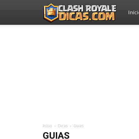
Iníc
Clash
Royale
Dicas
Início
Dicas
Guias
GUIAS