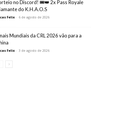
orteio no Discord! 🎟️👑 2x Pass Royale
iamante do K.H.A.O.S
cas Felix
-
6 de agosto de 2026
inais Mundiais da CRL 2026 vão para a
hina
cas Felix
-
3 de agosto de 2026