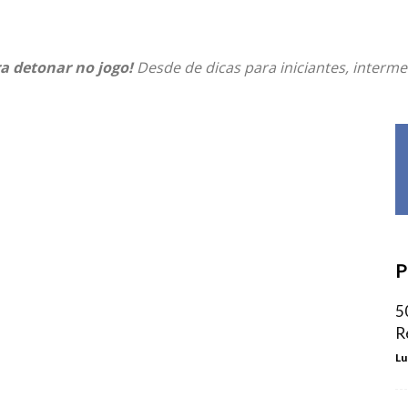
a detonar no jogo!
Desde de dicas para iniciantes, interme
P
5
R
Lu