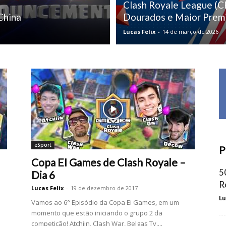
Clash Royale League (C
China
Dourados e Maior Prem
Lucas Felix
-
14 de março de 2026
eSport
P
Copa EI Games de Clash Royale –
5
Dia 6
R
Lucas Felix
-
19 de dezembro de 2017
Lu
Vamos ao 6° Episódio da Copa Ei Games, em um
momento que estão iniciando o grupo 2 da
competição! Atchiin, Clash War, Belgas Tv,...