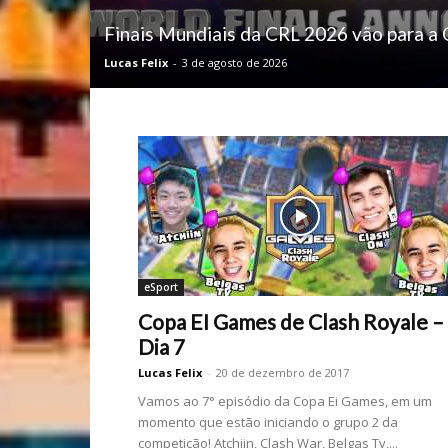
Finais Mundiais da CRL 2026 vão para a 
Lucas Felix
-
3 de agosto de 2026
eSport
Copa EI Games de Clash Royale –
Dia 7
Lucas Felix
-
20 de dezembro de 2017
Vamos ao 7° episódio da Copa Ei Games, em um
momento que estão iniciando o grupo 2 da
competição! Atchiin, Clash War, Belgas Tv,...