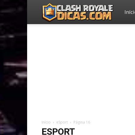
Iníc
Clash
Royale
Dicas
Início
eSport
Página 16
ESPORT