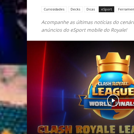
Curiosidades
Decks
Dicas
eSport
Ferramen
Acompanhe as últimas notícias do cenári
anúncios do eSport mobile do Royale!