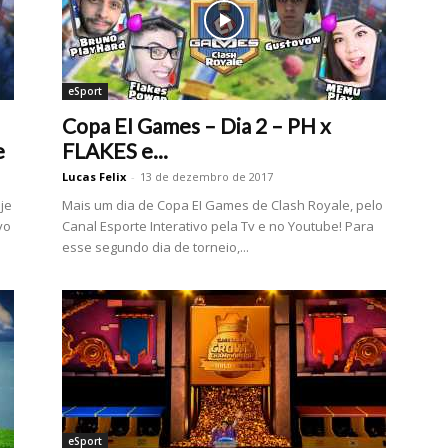
eSport
Copa EI Games – Dia 2 – PH x
e
FLAKES e...
Lucas Felix
-
13 de dezembro de 2017
je
Mais um dia de Copa EI Games de Clash Royale, pelo
vo
Canal Esporte Interativo pela Tv e no Youtube! Para
esse segundo dia de torneio,...
eSport