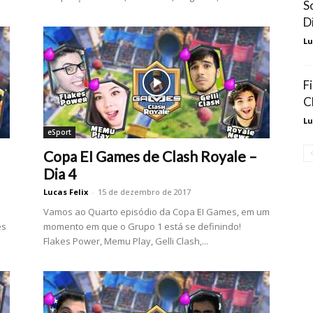
S
D
Lu
F
C
Lu
eSport
Copa EI Games de Clash Royale –
Dia 4
Lucas Felix
-
15 de dezembro de 2017
Vamos ao Quarto episódio da Copa EI Games, em um
es
momento em que o Grupo 1 está se definindo!
Flakes Power, Memu Play, Gelli Clash,...