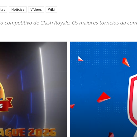
tas
Notícias
Vídeos
Wiki
o competitivo de Clash Royale. Os maiores torneios da com