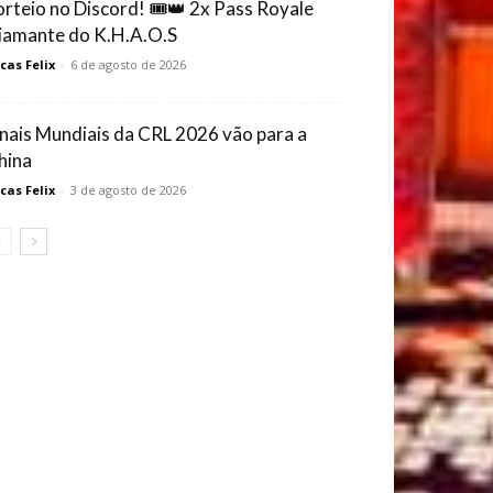
orteio no Discord! 🎟️👑 2x Pass Royale
iamante do K.H.A.O.S
cas Felix
-
6 de agosto de 2026
inais Mundiais da CRL 2026 vão para a
hina
cas Felix
-
3 de agosto de 2026