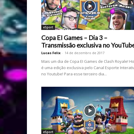
eSport
Copa EI Games – Dia 3 –
Transmissão exclusiva no YouTub
Lucas Felix
-
14 de dezembro de 2017
Mais um dia de Copa EI Games de Clash Royale! Ho
é uma edição exclusiva pelo Canal Esporte Interati
no Youtube! Para esse terceiro dia...
eSport