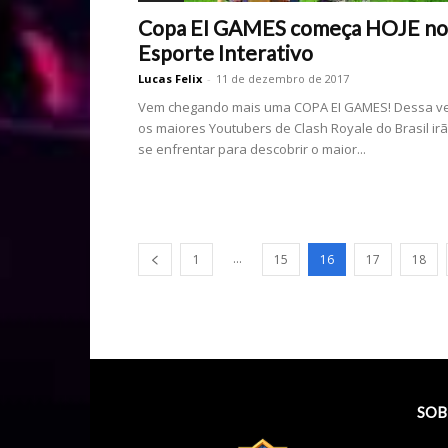
Copa EI GAMES começa HOJE no
Esporte Interativo
Lucas Felix
-
11 de dezembro de 2017
Vem chegando mais uma COPA EI GAMES! Dessa ve
os maiores Youtubers de Clash Royale do Brasil ir
se enfrentar para descobrir o maior...
...
1
15
16
17
18
SOB