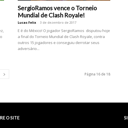
SergioRamos vence o Torneio
Mundial de Clash Royale!
Lucas Felix
-
3 de dezembro de 2017
z,
E é do México! O jogador SergioRamos disputou hoje
ão
a final do Torneio Mundial de Clash Royale, contra
outros 15 jogadores e conseguiu derrotar seus
adversário...
Página 16 de 18
RE O SITE
S