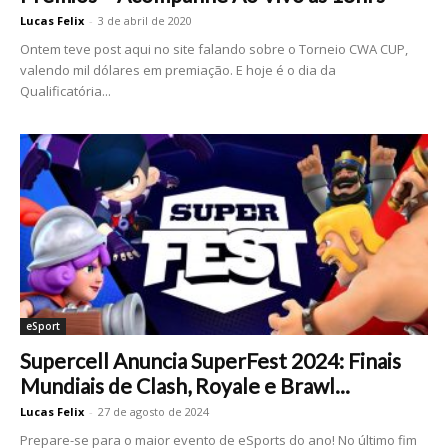
Lucas Felix
-
3 de abril de 2020
Ontem teve post aqui no site falando sobre o Torneio CWA CUP,
valendo mil dólares em premiação. E hoje é o dia da
Qualificatória...
eSport
Supercell Anuncia SuperFest 2024: Finais
Mundiais de Clash, Royale e Brawl...
Lucas Felix
-
27 de agosto de 2024
Prepare-se para o maior evento de eSports do ano! No último fim