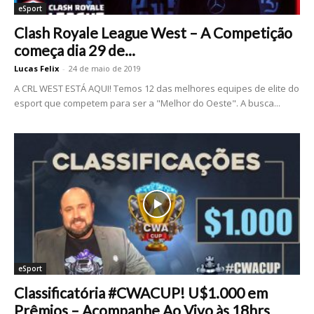
eSport
Clash Royale League West – A Competição
começa dia 29 de...
Lucas Felix
-
24 de maio de 2019
A CRL WEST ESTÁ AQUI! Temos 12 das melhores equipes de elite do
esport que competem para ser a "Melhor do Oeste". A busca...
eSport
Classificatória #CWACUP! U$1.000 em
Prêmios – Acompanhe Ao Vivo às 18hrs