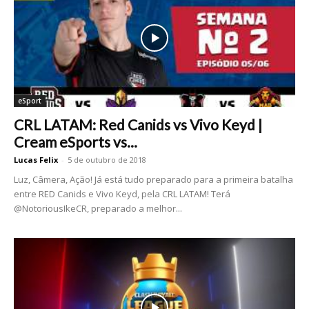
eSport
CRL LATAM: Red Canids vs Vivo Keyd |
Cream eSports vs...
Lucas Felix
-
5 de outubro de 2018
Luz, Câmera, Ação! Já está tudo preparado para a primeira batalha
entre RED Canids e Vivo Keyd, pela CRL LATAM! Terá
@NotoriousIkeCR, preparado a melhor...