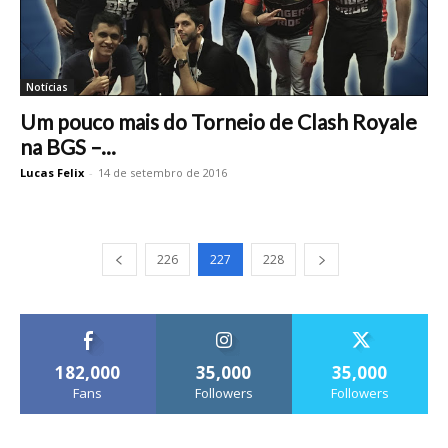
Notícias
Um pouco mais do Torneio de Clash Royale
na BGS –...
Lucas Felix
-
14 de setembro de 2016
226
227
228
182,000
35,000
35,000
Fans
Followers
Followers