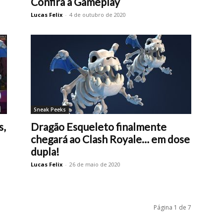
Confira a Gameplay
Lucas Felix
-
4 de outubro de 2020
Sneak Peeks
s,
Dragão Esqueleto finalmente
chegará ao Clash Royale… em dose
dupla!
Lucas Felix
-
26 de maio de 2020
Página 1 de 7