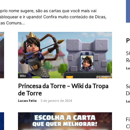
prio nome sugere, são as cartas que você mais vai
sbloquear e ir upando! Confira muito conteúdo de Dicas,
rtas Comuns…
P
5
R
Lu
Wiki
Princesa da Torre – Wiki da Tropa
S
de Torre
D
Lucas Felix
-
5 de janeiro de 2024
Lu
F
C