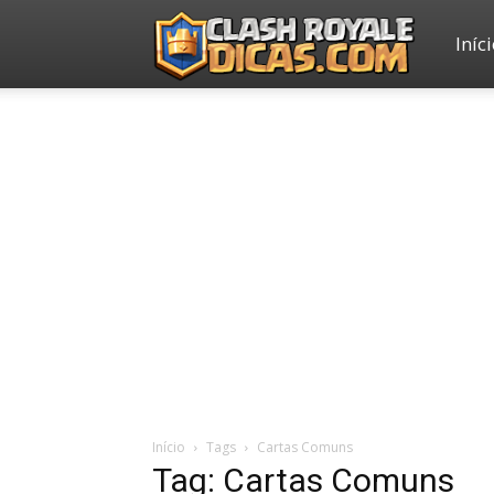
Iníc
Clash
Royale
Dicas
Início
Tags
Cartas Comuns
Tag: Cartas Comuns