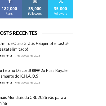
182,000
35,000
35,000
Fans
Followers
Followers
OSTS RECENTES
0 mil de Ouro Grátis + Super ofertas! 🎉
esgate limitado!
cas Felix
-
7 de agosto de 2026
orteio no Discord! 🎟️👑 2x Pass Royale
iamante do K.H.A.O.S
cas Felix
-
6 de agosto de 2026
inais Mundiais da CRL 2026 vão para a
hina