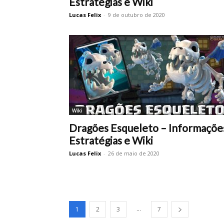
Estratégias e Wiki
Lucas Felix
-
9 de outubro de 2020
Wiki
Dragões Esqueleto – Informaçõe
Estratégias e Wiki
Lucas Felix
-
26 de maio de 2020
...
1
2
3
7