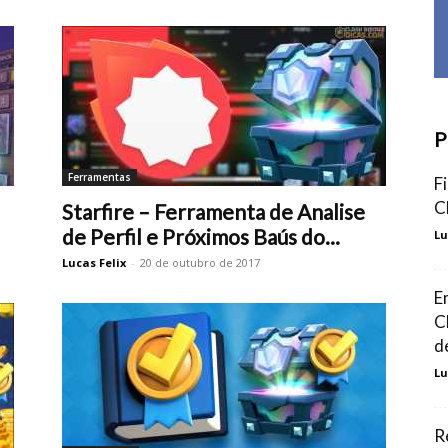
P
Ferramentas
F
C
Starfire – Ferramenta de Analise
de Perfil e Próximos Baús do...
Lu
Lucas Felix
-
20 de outubro de 2017
E
C
d
Lu
R