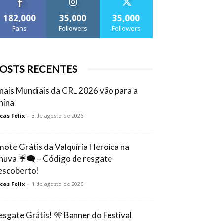
182,000
35,000
35,000
Fans
Followers
Followers
OSTS RECENTES
inais Mundiais da CRL 2026 vão para a
hina
cas Felix
-
3 de agosto de 2026
mote Grátis da Valquíria Heroica na
huva ☔🗨️ – Código de resgate
escoberto!
cas Felix
-
1 de agosto de 2026
esgate Grátis! 🎌 Banner do Festival