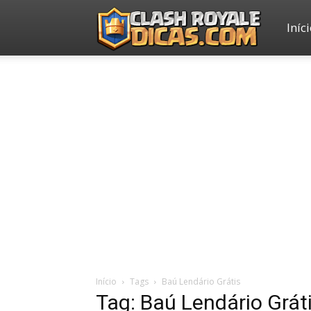
Iníc
Clash
Royale
Dicas
Início
Tags
Baú Lendário Grátis
Tag: Baú Lendário Grát