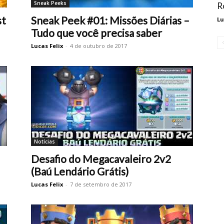
Sneak Peeks
R
st
Sneak Peek #01: Missões Diárias –
Lu
Tudo que você precisa saber
Lucas Felix
-
4 de outubro de 2017
Notícias
Desafio do Megacavaleiro 2v2
(Baú Lendário Grátis)
Lucas Felix
-
7 de setembro de 2017