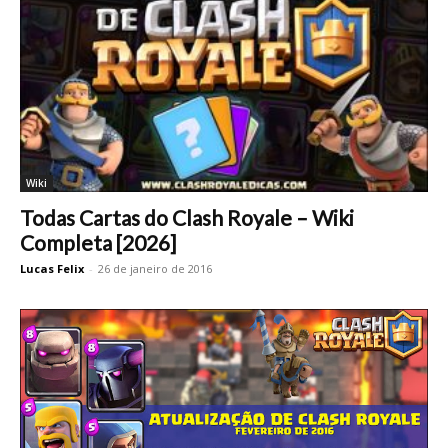
Wiki
Todas Cartas do Clash Royale – Wiki
Completa [2026]
Lucas Felix
-
26 de janeiro de 2016