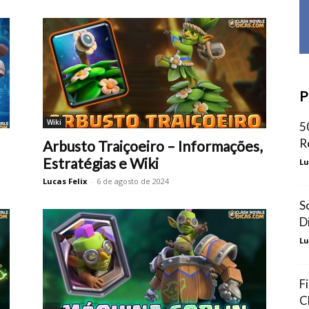
P
Wiki
5
R
Arbusto Traiçoeiro – Informações,
Estratégias e Wiki
Lu
Lucas Felix
-
6 de agosto de 2024
S
D
Lu
F
C