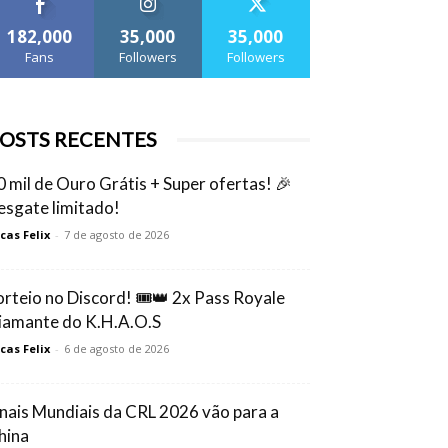
182,000
35,000
35,000
Fans
Followers
Followers
OSTS RECENTES
0 mil de Ouro Grátis + Super ofertas! 🎉
esgate limitado!
cas Felix
-
7 de agosto de 2026
orteio no Discord! 🎟️👑 2x Pass Royale
iamante do K.H.A.O.S
cas Felix
-
6 de agosto de 2026
inais Mundiais da CRL 2026 vão para a
hina