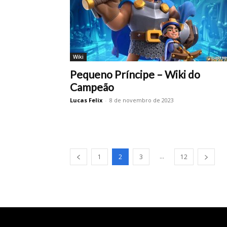
Wiki
Pequeno Príncipe – Wiki do
Campeão
Lucas Felix
-
8 de novembro de 2023
...
1
2
3
12