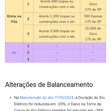
Acerte 600 tropas ou
1
Ouro
construções com o elo
175 de XP
Entra na
Acerte 1.200 tropas ou
300 Gemas
2
Fila
construções com o elo
175 de XP
25.000 de
Acerte 3.000 tropas ou
3
Ouro
construções com o elo
175 de XP
1
–
–
–/–
2
–
–
3
–
–
Alterações de Balanceamento
Na
Manutenção do dia 17/10/2024
, a Duração do Elo
Elétrico foi reduzida em -20%, o Dano na Torre da
Coroa do Elo Elétrico também foi eduzido em -36%