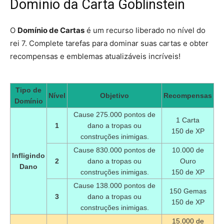
Domínio da Carta Goblinstein
O
Domínio de Cartas
é um recurso liberado no nível do
rei 7. Complete tarefas para dominar suas cartas e obter
recompensas e emblemas atualizáveis incríveis!
Tipo de
Nível
Objetivo
Recompensas
Domínio
Cause 275.000 pontos de
1 Carta
1
dano a tropas ou
150 de XP
construções inimigas.
Cause 830.000 pontos de
10.000 de
Infligindo
2
dano a tropas ou
Ouro
Dano
construções inimigas.
150 de XP
Cause 138.000 pontos de
150 Gemas
3
dano a tropas ou
150 de XP
construções inimigas.
15.000 de