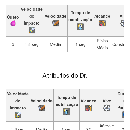
Velocidade
Tempo de
do
Velocidade
Alcance
Alvo
Custo
mobilização
impacto
Físico
5
1.8 seg
Média
1 seg
Construç
Médio
Atributos do Dr.
Duraç
Velocidade
Tempo de
de
do
Velocidade
Alcance
Alvo
mobilização
Parali
impacto
Aéreo e
1.8 seg
Média
1 seg
5.5
0.5s