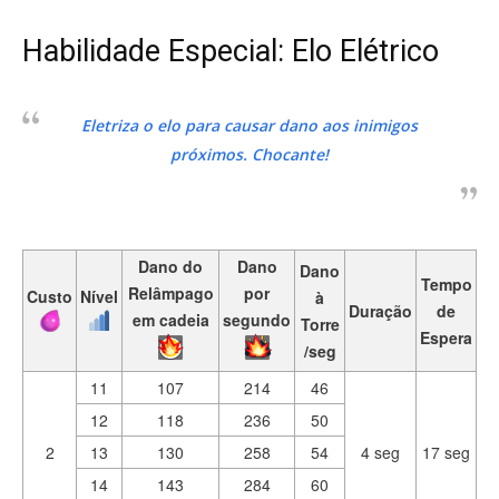
Habilidade Especial: Elo Elétrico
Eletriza o elo para causar dano aos inimigos
próximos. Chocante!
Dano do
Dano
Dano
Tempo
Relâmpago
por
Custo
Nível
à
Duração
de
em cadeia
segundo
Torre
Espera
/seg
11
107
214
46
12
118
236
50
2
13
130
258
54
4 seg
17 seg
14
143
284
60