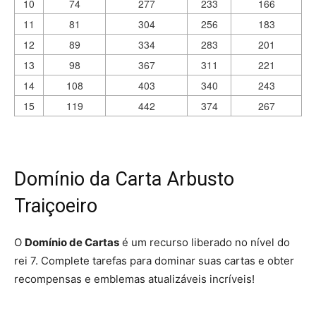
10
74
277
233
166
11
81
304
256
183
12
89
334
283
201
13
98
367
311
221
14
108
403
340
243
15
119
442
374
267
Domínio da Carta Arbusto
Traiçoeiro
O
Domínio de Cartas
é um recurso liberado no nível do
rei 7. Complete tarefas para dominar suas cartas e obter
recompensas e emblemas atualizáveis incríveis!