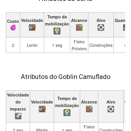
Tempo de
Velocidade
Alcance
Alvo
Quantid
Custo
mobilização
Físico
2
Lento
1 seg
Construções
x1
Próximo
Atributos do Goblin Camuflado
Velocidade
Tempo de
do
Velocidade
Alcance
Alvo
Qu
mobilização
impacto
Físico
2 seg
Média
1 seg
Construções