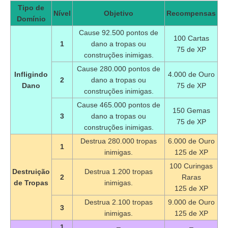
Tipo de
Nível
Objetivo
Recompensas
Domínio
Cause 92.500 pontos de
100 Cartas
1
dano a tropas ou
75 de XP
construções inimigas.
Cause 280.000 pontos de
Infligindo
4.000 de Ouro
2
dano a tropas ou
Dano
75 de XP
construções inimigas.
Cause 465.000 pontos de
150 Gemas
3
dano a tropas ou
75 de XP
construções inimigas.
Destrua 280.000 tropas
6.000 de Ouro
1
inimigas.
125 de XP
100 Curingas
Destruição
Destrua 1.200 tropas
2
Raras
de Tropas
inimigas.
125 de XP
Destrua 2.100 tropas
9.000 de Ouro
3
inimigas.
125 de XP
1
–
–