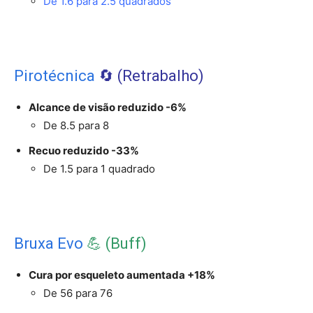
De 1.6 para 2.5 quadrados
Pirotécnica
🔄️ (Retrabalho)
Alcance de visão reduzido -6%
De 8.5 para 8
Recuo reduzido -33%
De 1.5 para 1 quadrado
Bruxa Evo
💪 (Buff)
Cura por esqueleto aumentada +18%
De 56 para 76