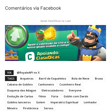
Comentários via Facebook
Apoie ClashDicas na Loja!
VIA
@RoyaleAPI no X
TAGS
Arqueiras
Barril de Esqueletos
Bola de Neve
Bruxa
Cabana de Goblins
Canhoneiro
Cozinheiro Real
Duquesa das Adagas
Eletrocutadores
Everyone
Evolução de Cartas
Fênix
Fúria
Goblin com Dardo
Goblins lanceiros
Golem
Imperatriz Espiritual
Lenhador
Mineiro
Pirotécnica
Servos