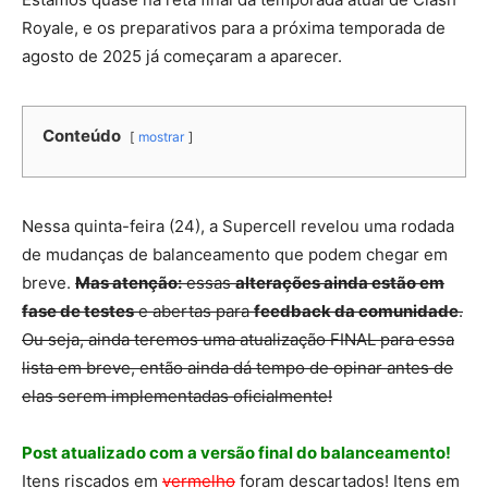
Royale, e os preparativos para a próxima temporada de
agosto de 2025 já começaram a aparecer.
Conteúdo
mostrar
Nessa quinta-feira (24), a Supercell revelou uma rodada
de mudanças de balanceamento que podem chegar em
breve.
Mas atenção:
essas
alterações ainda estão em
fase de testes
e abertas para
feedback da comunidade
.
Ou seja, ainda teremos uma atualização FINAL para essa
lista em breve, então ainda dá tempo de opinar antes de
elas serem implementadas oficialmente!
Post atualizado com a versão final do balanceamento!
Itens riscados em
vermelho
foram descartados! Itens em