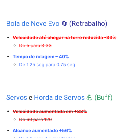
Bola de Neve Evo
🔄️ (Retrabalho)
Velocidade até chegar na torre reduzida -33%
De 5 para 3.33
Tempo de rolagem – 40%
De 1.25 seg para 0.75 seg
Servos
e
Horda de Servos
💪 (Buff)
Velocidade aumentada em +33%
De 90 para 120
Alcance aumentado +56%