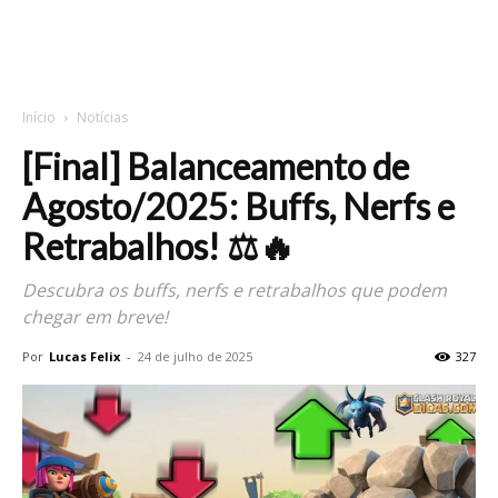
Início
Notícias
[Final] Balanceamento de
Agosto/2025: Buffs, Nerfs e
Retrabalhos! ⚖️🔥
Descubra os buffs, nerfs e retrabalhos que podem
chegar em breve!
Por
Lucas Felix
-
24 de julho de 2025
327