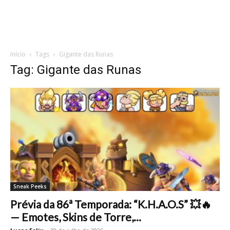
Início
Tags
Gigante das Runas
Tag: Gigante das Runas
Sneak Peeks
Prévia da 86ª Temporada: “K.H.A.O.S” 💥🔥
— Emotes, Skins de Torre,...