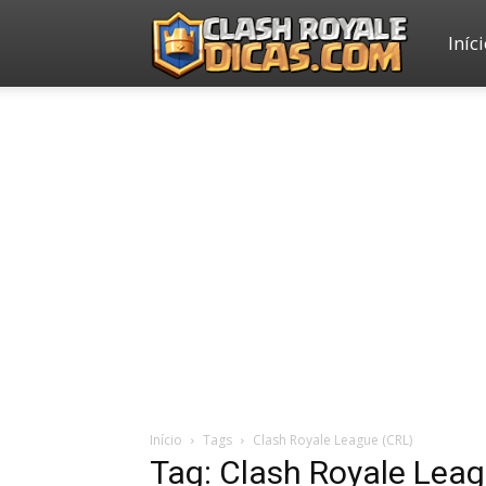
Iníc
Clash
Royale
Dicas
Início
Tags
Clash Royale League (CRL)
Tag: Clash Royale Lea