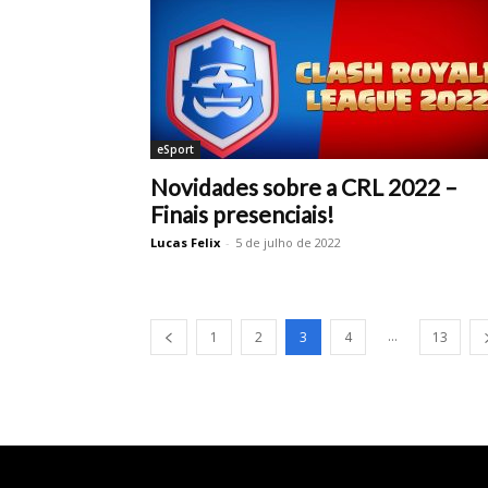
eSport
Novidades sobre a CRL 2022 –
Finais presenciais!
Lucas Felix
-
5 de julho de 2022
...
1
2
3
4
13