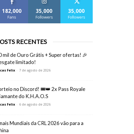
182,000
35,000
35,000
Fans
Followers
Followers
OSTS RECENTES
0 mil de Ouro Grátis + Super ofertas! 🎉
esgate limitado!
cas Felix
-
7 de agosto de 2026
orteio no Discord! 🎟️👑 2x Pass Royale
iamante do K.H.A.O.S
cas Felix
-
6 de agosto de 2026
inais Mundiais da CRL 2026 vão para a
hina