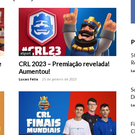
P
eSport
5
R
e
CRL 2023 – Premiação revelada!
Aumentou!
Lu
Lucas Felix
-
25 de janeiro de 2023
S
D
Lu
F
C