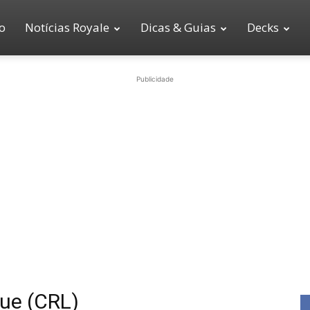
io
Notícias Royale
Dicas & Guias
Decks
Publicidade
gue (CRL)