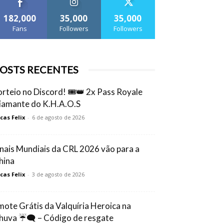
182,000
35,000
35,000
Fans
Followers
Followers
OSTS RECENTES
orteio no Discord! 🎟️👑 2x Pass Royale
iamante do K.H.A.O.S
cas Felix
-
6 de agosto de 2026
inais Mundiais da CRL 2026 vão para a
hina
cas Felix
-
3 de agosto de 2026
mote Grátis da Valquíria Heroica na
huva ☔🗨️ – Código de resgate