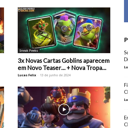
P
Sneak Peeks
S
D
3x Novas Cartas Goblins aparecem
em Novo Teaser… + Nova Tropa...
Lu
Lucas Felix
-
13 de junho de 2024
F
C
Lu
E
C