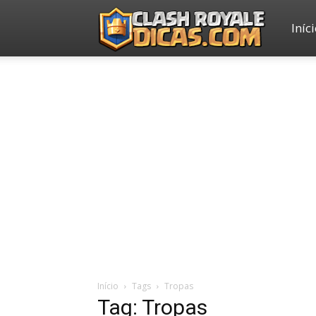
Iníc
Clash
Royale
Dicas
Início
Tags
Tropas
Tag: Tropas