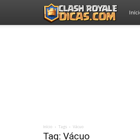
Iníc
Clash
Royale
Dicas
Início
Tags
Vácuo
Tag: Vácuo