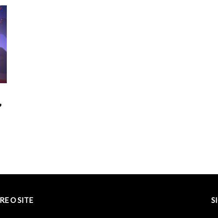
”
RE O SITE
S