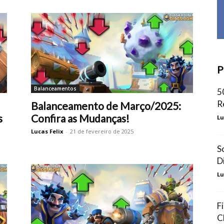
P
Balanceamentos
5
R
Balanceamento de Março/2025:
s
Confira as Mudanças!
Lu
Lucas Felix
-
21 de fevereiro de 2025
S
D
Lu
F
C