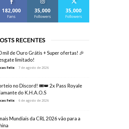
182,000
35,000
35,000
Fans
Followers
Followers
OSTS RECENTES
0 mil de Ouro Grátis + Super ofertas! 🎉
esgate limitado!
cas Felix
-
7 de agosto de 2026
orteio no Discord! 🎟️👑 2x Pass Royale
iamante do K.H.A.O.S
cas Felix
-
6 de agosto de 2026
inais Mundiais da CRL 2026 vão para a
hina