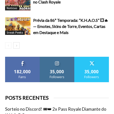
no Clash Royale
Notícias
Prévia da 86ª Temporada: “K.H.A.O.S” 💥🔥
— Emotes, Skins de Torre, Eventos, Cartas
em Destaque e Mais
Sneak Peeks
182,000
35,000
35,000
Fans
Followers
Followers
POSTS RECENTES
Sorteio no Discord! 🎟️👑 2x Pass Royale Diamante do