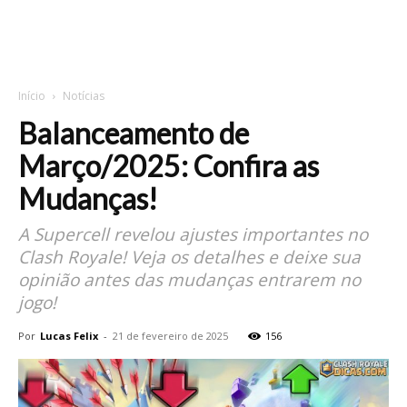
Início
Notícias
Balanceamento de
Março/2025: Confira as
Mudanças!
A Supercell revelou ajustes importantes no
Clash Royale! Veja os detalhes e deixe sua
opinião antes das mudanças entrarem no
jogo!
Por
Lucas Felix
-
21 de fevereiro de 2025
156