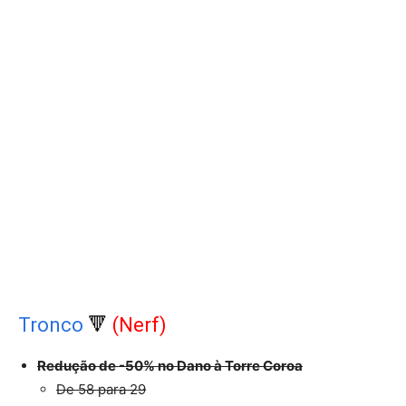
Tronco
🔻
(Nerf)
Redução de -50% no Dano à Torre Coroa
De 58 para 29