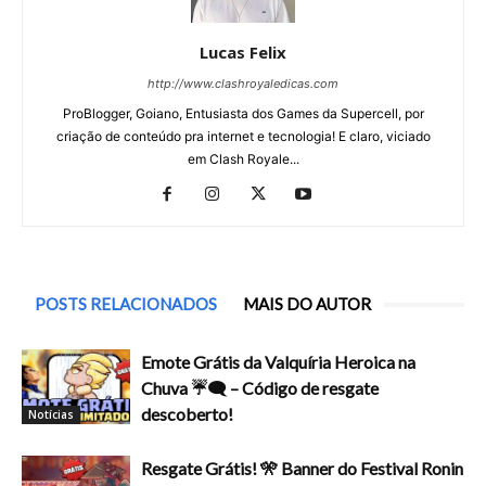
Lucas Felix
http://www.clashroyaledicas.com
ProBlogger, Goiano, Entusiasta dos Games da Supercell, por
criação de conteúdo pra internet e tecnologia! E claro, viciado
em Clash Royale...
POSTS RELACIONADOS
MAIS DO AUTOR
Emote Grátis da Valquíria Heroica na
Chuva ☔🗨️ – Código de resgate
descoberto!
Notícias
Resgate Grátis! 🎌 Banner do Festival Ronin