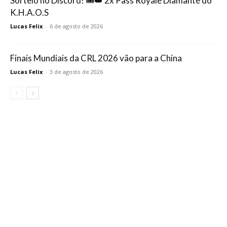
Sorteio no Discord! 🎟️👑 2x Pass Royale Diamante do
K.H.A.O.S
Lucas Felix
-
6 de agosto de 2026
Finais Mundiais da CRL 2026 vão para a China
Lucas Felix
-
3 de agosto de 2026