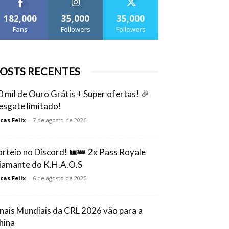
182,000
35,000
35,000
Fans
Followers
Followers
OSTS RECENTES
0 mil de Ouro Grátis + Super ofertas! 🎉
esgate limitado!
cas Felix
-
7 de agosto de 2026
orteio no Discord! 🎟️👑 2x Pass Royale
iamante do K.H.A.O.S
cas Felix
-
6 de agosto de 2026
inais Mundiais da CRL 2026 vão para a
hina