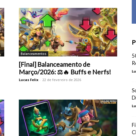
P
Balanceamentos
5
R
[Final] Balanceamento de
Março/2026: ⚖️🔥 Buffs e Nerfs!
Lu
Lucas Felix
-
22 de fevereiro de 2026
S
D
Lu
F
C