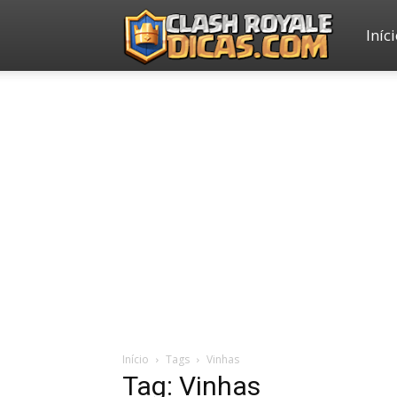
Iníc
Clash
Royale
Dicas
Início
Tags
Vinhas
Tag: Vinhas