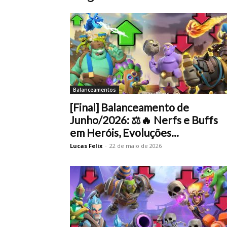
Balanceamentos
[Final] Balanceamento de
Junho/2026: ⚖️🔥 Nerfs e Buffs
em Heróis, Evoluções...
Lucas Felix
-
22 de maio de 2026