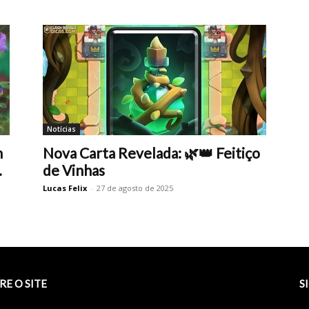
Notícias
h
Nova Carta Revelada: 🌿👑 Feitiço
.
de Vinhas
Lucas Felix
-
27 de agosto de 2025
RE O SITE
S