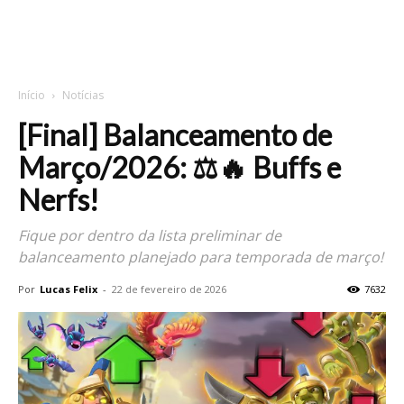
Início
Notícias
[Final] Balanceamento de
Março/2026: ⚖️🔥 Buffs e
Nerfs!
Fique por dentro da lista preliminar de
balanceamento planejado para temporada de março!
Por
Lucas Felix
-
22 de fevereiro de 2026
7632