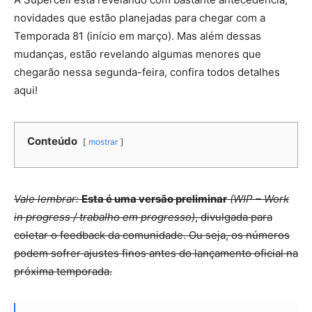
novidades que estão planejadas para chegar com a
Temporada 81 (início em março). Mas além dessas
mudanças, estão revelando algumas menores que
chegarão nessa segunda-feira, confira todos detalhes
aqui!
Conteúdo
mostrar
Vale lembrar:
Esta é uma versão preliminar
(WIP – Work
in progress / trabalho em progresso)
, divulgada para
coletar o feedback da comunidade. Ou seja, os números
podem sofrer ajustes finos antes do lançamento oficial na
próxima temporada.