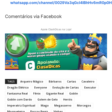
whatsapp.com/channel/0029Va3qGcl4IBhHv6mR0p0H
Comentários via Facebook
Apoie ClashDicas na Loja!
TAGS
Arqueiro Mágico
Bárbaros
Cartas
Cavaleiro
Dragão Elétrico
Everyone
Evolução de Cartas
Executor
Fantasma Real
Fênix
Gigante Real
Goblin
Goblin com Dardo
Golem de Gelo
Heróis
Imperatriz Espiritual
Mago
Megasservo
Morcegos
Mosqueteira
Porcos Reais
Vinhas