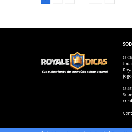
SOB
O Cl
toda
Roya
jogo
O si
Supe
crea
Cont