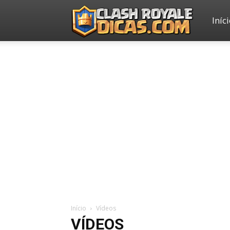
Iníc
Clash
Royale
Dicas
Início
Vídeos
VÍDEOS