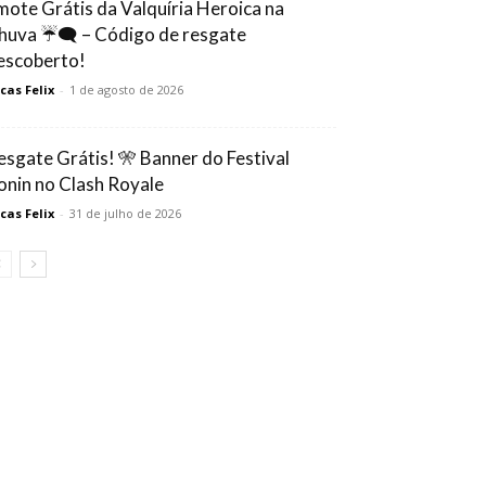
mote Grátis da Valquíria Heroica na
huva ☔🗨️ – Código de resgate
escoberto!
cas Felix
-
1 de agosto de 2026
esgate Grátis! 🎌 Banner do Festival
onin no Clash Royale
cas Felix
-
31 de julho de 2026