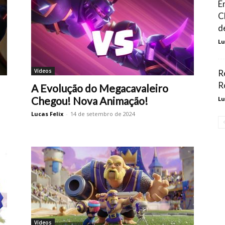
E
C
d
Lu
Vídeos
R
R
A Evolução do Megacavaleiro
Chegou! Nova Animação!
Lu
Lucas Felix
-
14 de setembro de 2024
Vídeos