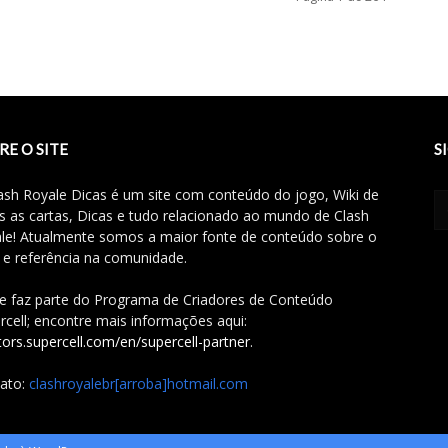
RE O SITE
S
ash Royale Dicas é um site com conteúdo do jogo, Wiki de
s as cartas, Dicas e tudo relacionado ao mundo de Clash
le! Atualmente somos a maior fonte de conteúdo sobre o
 e referência na comunidade.
te faz parte do Programa de Criadores de Conteúdo
rcell; encontre mais informações aqui:
tors.supercell.com/en/supercell-partner
.
ato:
clashroyalebr[arroba]hotmail.com