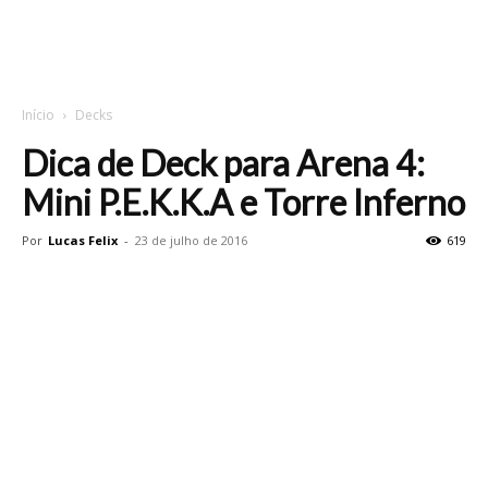
Início
Decks
Dica de Deck para Arena 4:
Mini P.E.K.K.A e Torre Inferno
Por
Lucas Felix
-
23 de julho de 2016
619