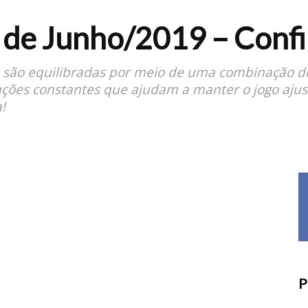
de Junho/2019 – Confi
e são equilibradas por meio de uma combinação de 
ações constantes que ajudam a manter o jogo ajust
!
P