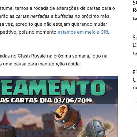
5
ume, temos a rodada de alterações de cartas para o
R
erão as
cartas nerfadas e buffadas
no próximo mês.
Lu
ssa vez, acredito que não estejam querendo mudar
mpetitivo, pois no momento
estamos em meio a CRL
S
D
Lu
adas no Clash Royale na próxima semana, logo na
ós uma pausa para manutenção rápida.
F
C
Lu