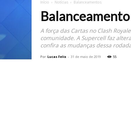
Início
Notícias
Balanceamentos
Balanceamento 
A força das Cartas no Clash Royal
comunidade. A Supercell faz alter
confira as mudanças dessa rodada
Por
Lucas Felix
-
31 de maio de 2019
55