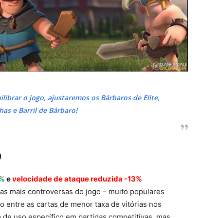
ibrar o jogo, ajustaremos os Bárbaros de Elite,
chas e Barril de Bárbaro!
9
8%
e
velocidade de ataque reduzida -13%
tas mais controversas do jogo – muito populares
 entre as cartas de menor taxa de vitórias nos
 de uso específico em partidas competitivas, mas