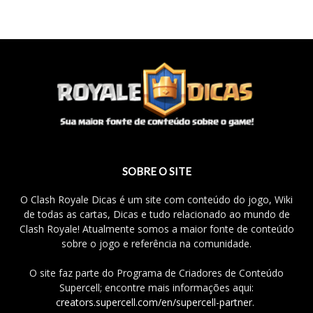
SOBRE O SITE
O Clash Royale Dicas é um site com conteúdo do jogo, Wiki
de todas as cartas, Dicas e tudo relacionado ao mundo de
Clash Royale! Atualmente somos a maior fonte de conteúdo
sobre o jogo e referência na comunidade.
O site faz parte do Programa de Criadores de Conteúdo
Supercell; encontre mais informações aqui:
creators.supercell.com/en/supercell-partner
.