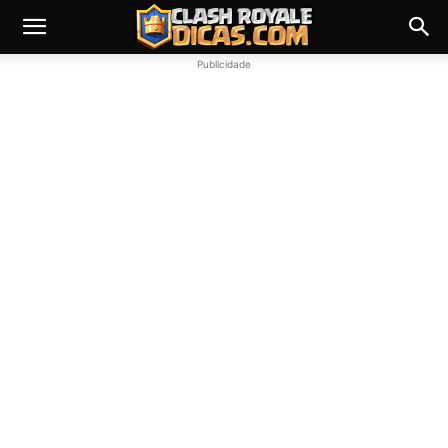
Publicidade