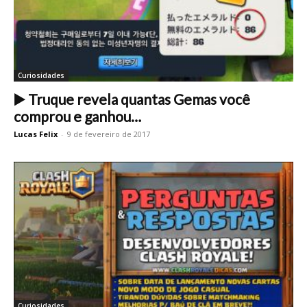
Curiosidades
▶️ Truque revela quantas Gemas você
comprou e ganhou…
Lucas Felix
-
9 de fevereiro de 2017
Curiosidades