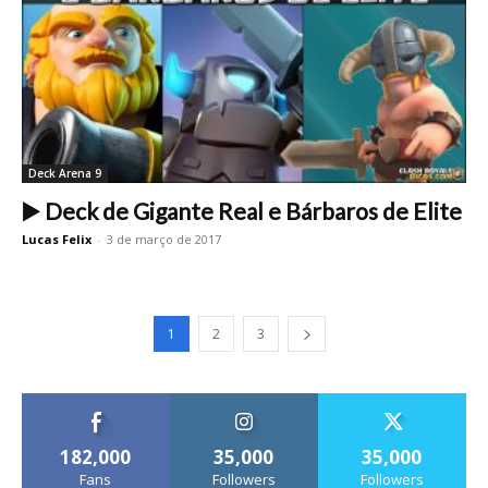
Deck Arena 9
▶️ Deck de Gigante Real e Bárbaros de Elite
Lucas Felix
-
3 de março de 2017
1
2
3
182,000
35,000
35,000
Fans
Followers
Followers