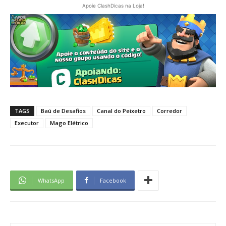
Apoie ClashDicas na Loja!
TAGS
Baú de Desafios
Canal do Peixetro
Corredor
Executor
Mago Elétrico
WhatsApp
Facebook