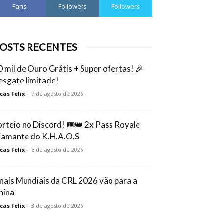
Fans
Followers
Followers
OSTS RECENTES
0 mil de Ouro Grátis + Super ofertas! 🎉
esgate limitado!
cas Felix
-
7 de agosto de 2026
orteio no Discord! 🎟️👑 2x Pass Royale
iamante do K.H.A.O.S
cas Felix
-
6 de agosto de 2026
inais Mundiais da CRL 2026 vão para a
hina
cas Felix
-
3 de agosto de 2026