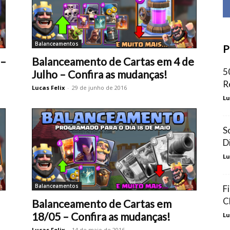
Balanceamentos
P
 –
Balanceamento de Cartas em 4 de
5
Julho – Confira as mudanças!
R
Lucas Felix
-
29 de junho de 2016
Lu
S
D
Lu
Balanceamentos
F
C
Balanceamento de Cartas em
18/05 – Confira as mudanças!
Lu
Lucas Felix
-
14 de maio de 2016