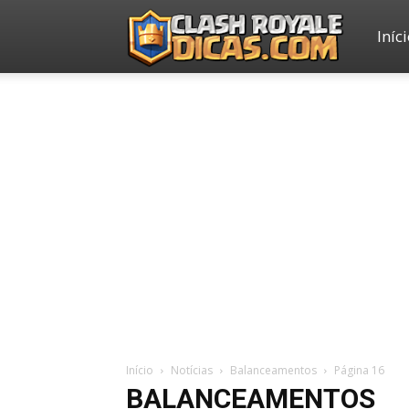
Iníc
Clash
Royale
Dicas
Início
Notícias
Balanceamentos
Página 16
BALANCEAMENTOS