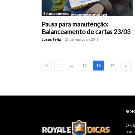
Balanceamentos
Pausa para manutenção:
Balanceamento de cartas 23/03
Lucas Felix
-
23 de março de 2016
...
1
15
16
17
SOB
O Cl
toda