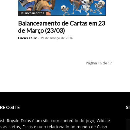
Balanceamentos
Balanceamento de Cartas em 23
de Março (23/03)
Lucas Felix
-
19 de março de 2016
Página 16 de 17
RE O SITE
S
ash Royale Dicas é um site com conteúdo do jogo, Wiki de
s as cartas, Dicas e tudo relacionado ao mundo de Clash