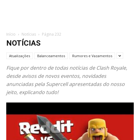
Início
Notícias
Página 232
NOTÍCIAS
Atualizações
Balanceamentos
Rumores e Vazamentos
Fique por dentro de todas notícias de Clash Royale,
desde avisos de novos eventos, novidades
anunciadas pela Supercell apresentadas do nosso
jeito, explicando tudo!