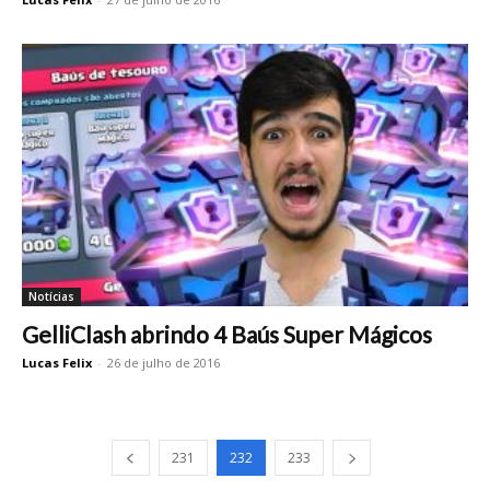
Notícias
GelliClash abrindo 4 Baús Super Mágicos
Lucas Felix
-
26 de julho de 2016
231
232
233