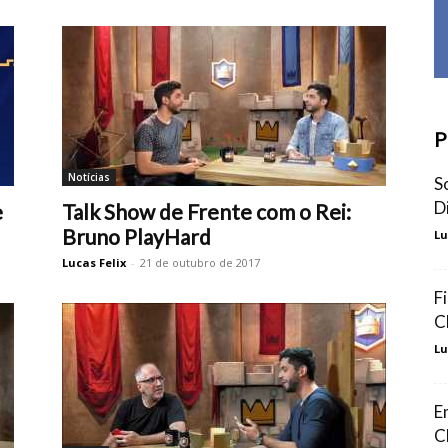
P
Notícias
S
D
e
Talk Show de Frente com o Rei:
Bruno PlayHard
Lu
Lucas Felix
-
21 de outubro de 2017
F
C
Lu
E
C