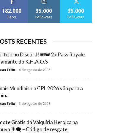
182,000
35,000
35,000
Fans
Followers
Followers
OSTS RECENTES
orteio no Discord! 🎟️👑 2x Pass Royale
iamante do K.H.A.O.S
cas Felix
-
6 de agosto de 2026
inais Mundiais da CRL 2026 vão para a
hina
cas Felix
-
3 de agosto de 2026
mote Grátis da Valquíria Heroica na
huva ☔🗨️ – Código de resgate