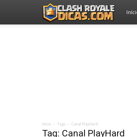
Iníc
Clash
Royale
Dicas
Início
Tags
Canal PlayHard
Tag: Canal PlayHard