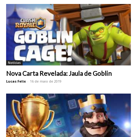
Notícias
Nova Carta Revelada: Jaula de Goblin
Lucas Felix
-
16 de maio de 2019