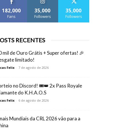
182,000
35,000
35,000
Fans
Followers
Followers
OSTS RECENTES
0 mil de Ouro Grátis + Super ofertas! 🎉
esgate limitado!
cas Felix
-
7 de agosto de 2026
orteio no Discord! 🎟️👑 2x Pass Royale
iamante do K.H.A.O.S
cas Felix
-
6 de agosto de 2026
inais Mundiais da CRL 2026 vão para a
hina