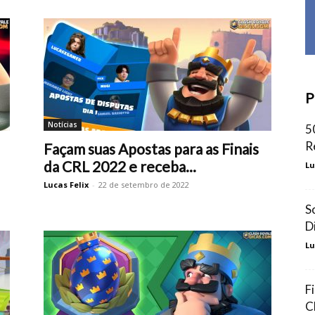
P
Notícias
5
R
Façam suas Apostas para as Finais
da CRL 2022 e receba...
Lu
Lucas Felix
-
22 de setembro de 2022
S
D
Lu
F
C