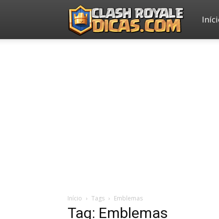
Iníc
Clash
Royale
Dicas
Início
Tags
Emblemas
Tag: Emblemas